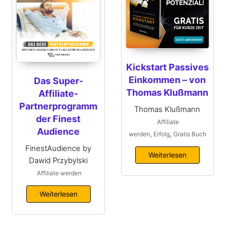
Kickstart Passives
Einkommen – von
Das Super-
Thomas Klußmann
Affiliate-
Partnerprogramm
Thomas Klußmann
der Finest
Affiliate
Audience
,
,
werden
Erfolg
Gratis Buch
FinestAudience by
Weiterlesen
Dawid Przybylski
Affiliate werden
Weiterlesen