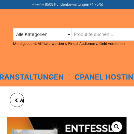
⭐⭐⭐⭐⭐ 6509 Kundenbewertungen (4.75/5)
Meistgesucht:
Affiliate werden
//
Finest Audience
//
Geld verdienen
RANSTALTUNGEN
CPANEL HOSTI
AFFILIATE MARKETING
IST DAS GEILSTE
BUSINESS DER WELT