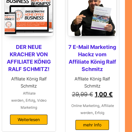
DER NEUE
7 E-Mail Marketing
KRACHER VON
Hackz vom
AFFILIATE KÖNIG
Affiliate König Ralf
RALF SCHMITZ!
Schmitz
Affilate König Ralf
Affilate König Ralf
Schmitz
Schmitz
29,99
€
1,00
€
Affiliate
,
,
werden
Erfolg
Video
,
Online Marketing
Affiliate
Marketing
,
werden
Erfolg
Weiterlesen
mehr Info