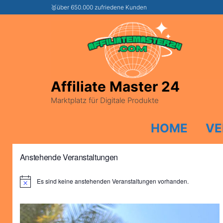
🥇über 650.000 zufriedene Kunden
Affiliate Master 24
Marktplatz für Digitale Produkte
HOME
VE
Anstehende Veranstaltungen
Es sind keine anstehenden Veranstaltungen vorhanden.
H
i
n
w
e