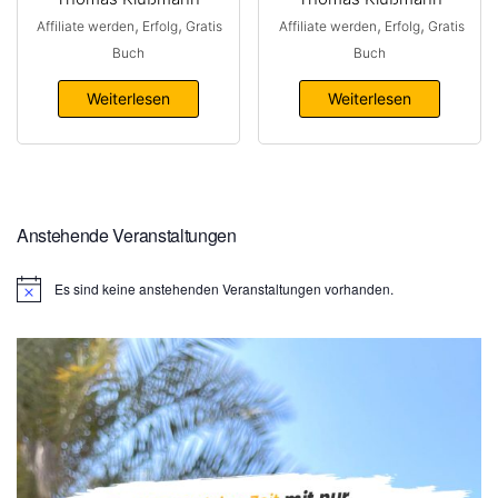
,
,
,
,
Affiliate werden
Erfolg
Gratis
Affiliate werden
Erfolg
Gratis
Buch
Buch
Weiterlesen
Weiterlesen
Anstehende Veranstaltungen
Es sind keine anstehenden Veranstaltungen vorhanden.
H
i
n
w
e
i
s