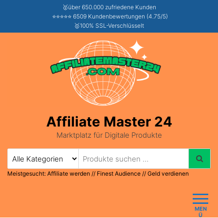
🥇über 650.000 zufriedene Kunden
⭐⭐⭐⭐⭐ 6509 Kundenbewertungen (4.75/5)
🥇100% SSL-Verschlüsselt
Affiliate Master 24
Marktplatz für Digitale Produkte
Meistgesucht:
Affiliate werden
//
Finest Audience
//
Geld verdienen
MEN
Ü