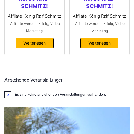
SCHMITZ!
SCHMITZ!
Affilate König Ralf Schmitz
Affilate König Ralf Schmitz
,
,
,
,
Affiliate werden
Erfolg
Video
Affiliate werden
Erfolg
Video
Marketing
Marketing
Weiterlesen
Weiterlesen
Anstehende Veranstaltungen
Es sind keine anstehenden Veranstaltungen vorhanden.
H
i
n
w
e
i
s