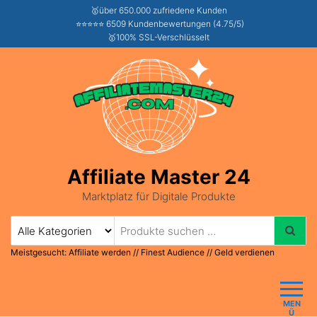
🥇über 650.000 zufriedene Kunden
⭐⭐⭐⭐⭐ 6509 Kundenbewertungen (4.75/5)
🥇100% SSL-Verschlüsselt
Affiliate Master 24
Marktplatz für Digitale Produkte
Meistgesucht:
Affiliate werden
//
Finest Audience
//
Geld verdienen
MEN
Ü