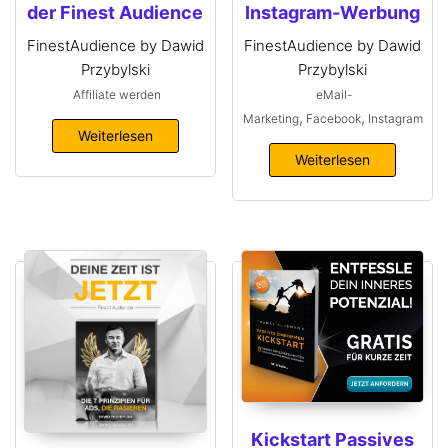
der Finest Audience
Instagram-Werbung
FinestAudience by Dawid
FinestAudience by Dawid
Przybylski
Przybylski
Affiliate werden
eMail-
,
,
Marketing
Facebook
Instagram
Weiterlesen
Weiterlesen
Kickstart Passives