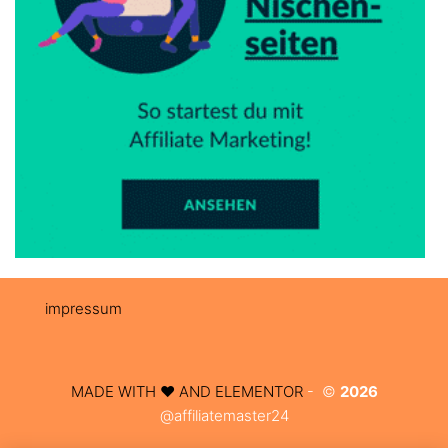
impressum
MADE WITH ❤️ AND ELEMENTOR​
- ©
2026
@affiliatemaster24