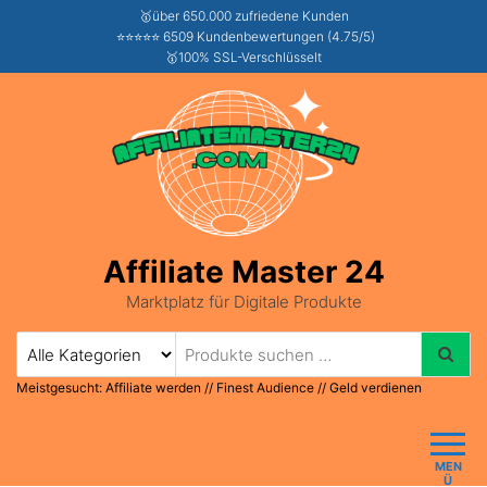
🥇über 650.000 zufriedene Kunden
⭐⭐⭐⭐⭐ 6509 Kundenbewertungen (4.75/5)
🥇100% SSL-Verschlüsselt
Affiliate Master 24
Marktplatz für Digitale Produkte
Meistgesucht:
Affiliate werden
//
Finest Audience
//
Geld verdienen
MEN
Ü