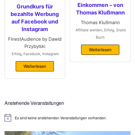
Einkommen – von
Grundkurs für
Thomas Klußmann
bezahlte Werbung
auf Facebook und
Thomas Klußmann
Instagram
,
,
Affiliate werden
Erfolg
Gratis
Buch
FinestAudience by Dawid
Przybylski
Weiterlesen
,
,
Erfolg
Facebook
Instagram
Weiterlesen
Anstehende Veranstaltungen
Es sind keine anstehenden Veranstaltungen vorhanden.
H
i
n
w