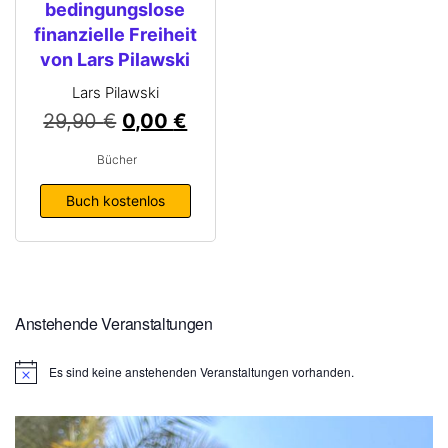
bedingungslose
finanzielle Freiheit
von Lars Pilawski
Lars Pilawski
29,90
€
0,00
€
Bücher
Buch kostenlos
Anstehende Veranstaltungen
Es sind keine anstehenden Veranstaltungen vorhanden.
H
i
n
w
e