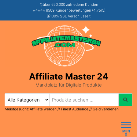
🥇über 650.000 zufriedene Kunden
⭐⭐⭐⭐⭐ 6509 Kundenbewertungen (4.75/5)
🥇100% SSL-Verschlüsselt
Affiliate Master 24
Marktplatz für Digitale Produkte
Meistgesucht:
Affiliate werden
//
Finest Audience
//
Geld verdienen
MEN
Ü