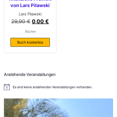
von Lars Pilawski
Lars Pilawski
29,90
€
0,00
€
Bücher
Buch kostenlos
Anstehende Veranstaltungen
Es sind keine anstehenden Veranstaltungen vorhanden.
H
i
n
w
e
i
s