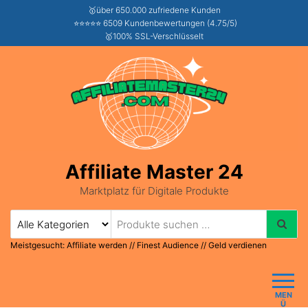
🥇über 650.000 zufriedene Kunden
⭐⭐⭐⭐⭐ 6509 Kundenbewertungen (4.75/5)
🥇100% SSL-Verschlüsselt
Affiliate Master 24
Marktplatz für Digitale Produkte
Meistgesucht:
Affiliate werden
//
Finest Audience
//
Geld verdienen
MEN
Ü