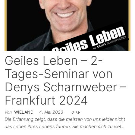
Geiles Leben – 2-
Tages-Seminar von
Denys Scharnweber –
Frankfurt 2024
Von
WIELAND
4. Mai 2023
0
Die Erfahrung zeigt, dass die meisten von uns leider nicht
das Leben ihres Lebens führen. Sie machen sich zu viel…