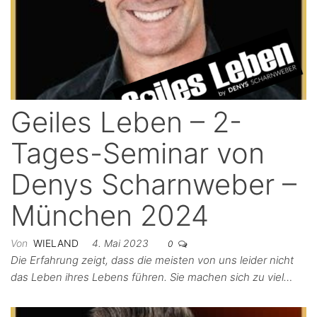
Geiles Leben – 2-
Tages-Seminar von
Denys Scharnweber –
München 2024
Von
WIELAND
4. Mai 2023
0
Die Erfahrung zeigt, dass die meisten von uns leider nicht
das Leben ihres Lebens führen. Sie machen sich zu viel…