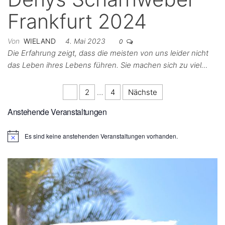
Frankfurt 2024
Von
WIELAND
4. Mai 2023
0
Die Erfahrung zeigt, dass die meisten von uns leider nicht
das Leben ihres Lebens führen. Sie machen sich zu viel…
1
2
…
4
Nächste
Anstehende Veranstaltungen
Es sind keine anstehenden Veranstaltungen vorhanden.
H
i
n
w
e
i
s