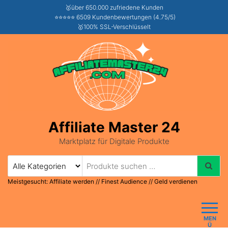
🥇über 650.000 zufriedene Kunden
⭐⭐⭐⭐⭐ 6509 Kundenbewertungen (4.75/5)
🥇100% SSL-Verschlüsselt
Affiliate Master 24
Marktplatz für Digitale Produkte
Meistgesucht:
Affiliate werden
//
Finest Audience
//
Geld verdienen
MEN
Ü