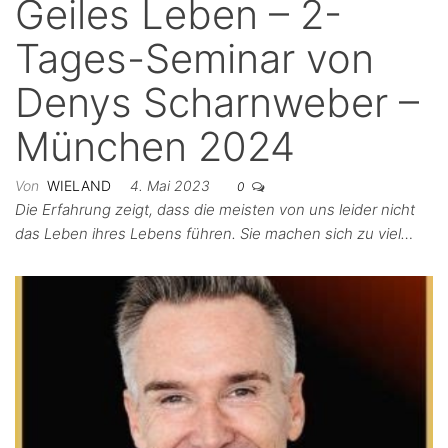
Geiles Leben – 2-
Tages-Seminar von
Denys Scharnweber –
München 2024
Von
WIELAND
4. Mai 2023
0
Die Erfahrung zeigt, dass die meisten von uns leider nicht
das Leben ihres Lebens führen. Sie machen sich zu viel…