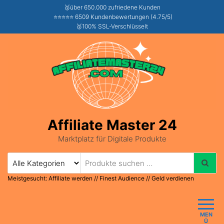
🥇über 650.000 zufriedene Kunden
⭐⭐⭐⭐⭐ 6509 Kundenbewertungen (4.75/5)
🥇100% SSL-Verschlüsselt
Affiliate Master 24
Marktplatz für Digitale Produkte
Meistgesucht:
Affiliate werden
//
Finest Audience
//
Geld verdienen
MEN
Ü