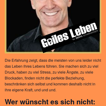
Die
Erfahrung zeigt, dass die meisten von uns leider nicht
das Leben ihres Lebens führen. Sie machen sich zu viel
Druck, haben zu viel Stress, zu viele Ängste, zu viele
Blockaden, finden nicht die perfekte Beziehung,
beschränken sich selbst und kommen deshalb nicht in
ihre eigene Kraft, und und und.
Wer wünscht es sich nicht: