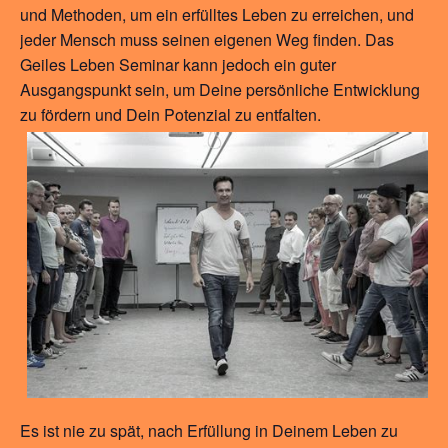
und Methoden, um ein erfülltes Leben zu erreichen, und
jeder Mensch muss seinen eigenen Weg finden. Das
Geiles Leben Seminar kann jedoch ein guter
Ausgangspunkt sein, um Deine persönliche Entwicklung
zu fördern und Dein Potenzial zu entfalten.
Es ist nie zu spät, nach Erfüllung in Deinem Leben zu