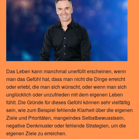
Das Leben kann manchmal unerfüllt erscheinen, wenn
man das Gefühl hat, dass man nicht die Dinge erreicht
oder erlebt, die man sich wünscht, oder wenn man sich
unglücklich oder unzufrieden mit dem eigenen Leben
fühlt. Die Gründe für dieses Gefühl können sehr vielfältig
sein, wie zum Beispiel fehlende Klarheit über die eigenen
Ziele und Prioritäten, mangelndes Selbstbewusstsein,
negative Denkmuster oder fehlende Strategien, um die
eigenen Ziele zu erreichen.