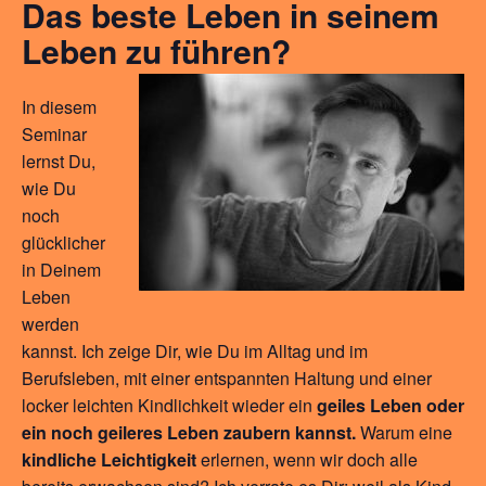
Das beste Leben in seinem
Leben zu führen?
In diesem
Seminar
lernst Du,
wie Du
noch
glücklicher
in Deinem
Leben
werden
kannst. Ich zeige Dir, wie Du im Alltag und im
Berufsleben, mit einer entspannten Haltung und einer
locker leichten Kindlichkeit wieder ein
geiles Leben oder
ein noch geileres Leben zaubern kannst.
Warum eine
kindliche Leichtigkeit
erlernen, wenn wir doch alle