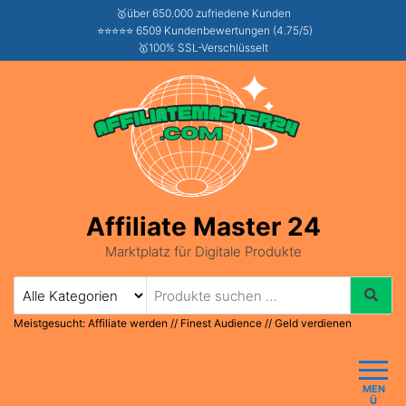
🥇über 650.000 zufriedene Kunden
⭐⭐⭐⭐⭐ 6509 Kundenbewertungen (4.75/5)
🥇100% SSL-Verschlüsselt
Affiliate Master 24
Marktplatz für Digitale Produkte
Meistgesucht:
Affiliate werden
//
Finest Audience
//
Geld verdienen
MEN
Ü