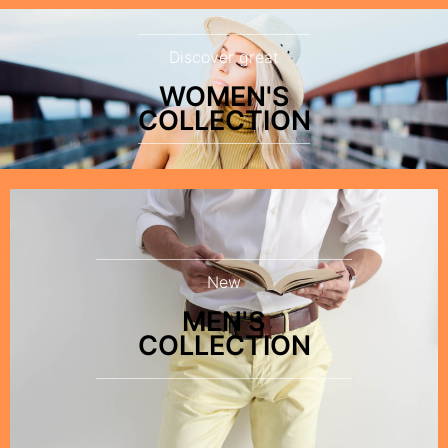
Discover great
WOMEN'S
COLLECTION
New
MEN'S
COLLECTION