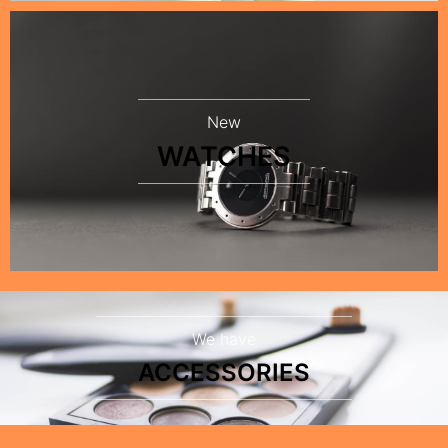
New
WATCHES
We have
ACCESSORIES