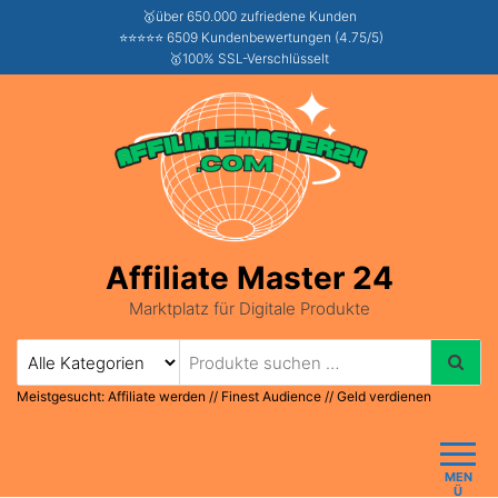
🥇über 650.000 zufriedene Kunden
⭐⭐⭐⭐⭐ 6509 Kundenbewertungen (4.75/5)
🥇100% SSL-Verschlüsselt
Affiliate Master 24
Marktplatz für Digitale Produkte
Meistgesucht:
Affiliate werden
//
Finest Audience
//
Geld verdienen
MEN
Ü