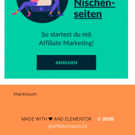
impressum
MADE WITH ❤️ AND ELEMENTOR​
- ©
2026
@affiliatemaster24