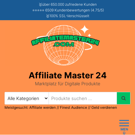
🥇über 650.000 zufriedene Kunden
⭐⭐⭐⭐⭐ 6509 Kundenbewertungen (4.75/5)
🥇100% SSL-Verschlüsselt
Affiliate Master 24
Marktplatz für Digitale Produkte
Meistgesucht:
Affiliate werden
//
Finest Audience
//
Geld verdienen
MEN
Ü