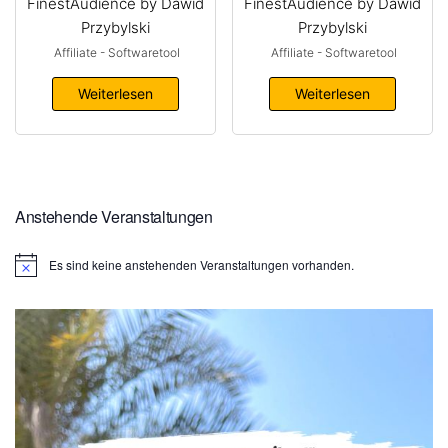
FinestAudience by Dawid
FinestAudience by Dawid
Przybylski
Przybylski
Affiliate - Softwaretool
Affiliate - Softwaretool
Weiterlesen
Weiterlesen
Anstehende Veranstaltungen
Es sind keine anstehenden Veranstaltungen vorhanden.
H
i
n
w
e
i
s