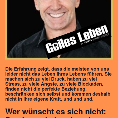
Die
Erfahrung zeigt, dass die meisten von uns
leider nicht das Leben ihres Lebens führen. Sie
machen sich zu viel Druck, haben zu viel
Stress, zu viele Ängste, zu viele Blockaden,
finden nicht die perfekte Beziehung,
beschränken sich selbst und kommen deshalb
nicht in ihre eigene Kraft, und und und.
Wer wünscht es sich nicht: