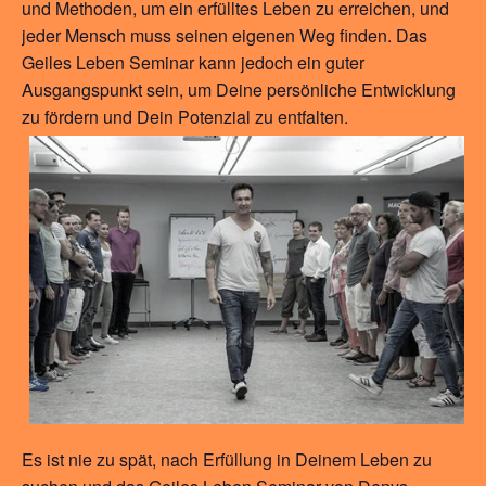
und Methoden, um ein erfülltes Leben zu erreichen, und
jeder Mensch muss seinen eigenen Weg finden. Das
Geiles Leben Seminar kann jedoch ein guter
Ausgangspunkt sein, um Deine persönliche Entwicklung
zu fördern und Dein Potenzial zu entfalten.
Es ist nie zu spät, nach Erfüllung in Deinem Leben zu