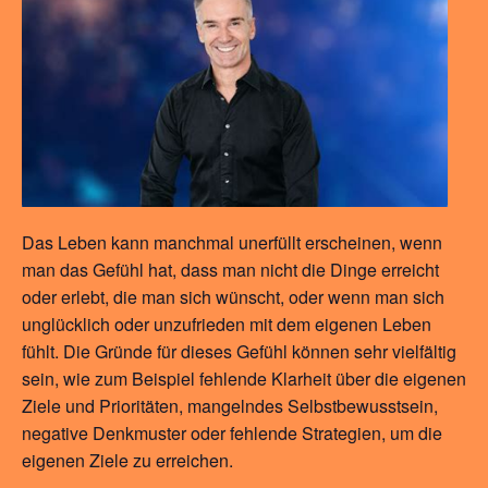
Das Leben kann manchmal unerfüllt erscheinen, wenn
man das Gefühl hat, dass man nicht die Dinge erreicht
oder erlebt, die man sich wünscht, oder wenn man sich
unglücklich oder unzufrieden mit dem eigenen Leben
fühlt. Die Gründe für dieses Gefühl können sehr vielfältig
sein, wie zum Beispiel fehlende Klarheit über die eigenen
Ziele und Prioritäten, mangelndes Selbstbewusstsein,
negative Denkmuster oder fehlende Strategien, um die
eigenen Ziele zu erreichen.