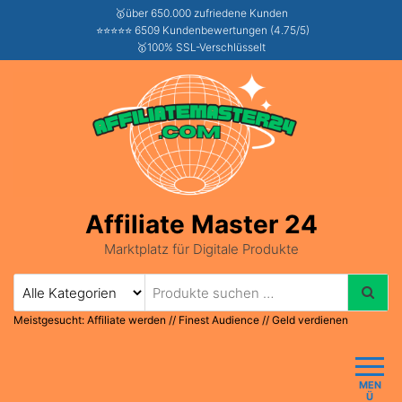
🥇über 650.000 zufriedene Kunden
⭐⭐⭐⭐⭐ 6509 Kundenbewertungen (4.75/5)
🥇100% SSL-Verschlüsselt
Affiliate Master 24
Marktplatz für Digitale Produkte
Meistgesucht:
Affiliate werden
//
Finest Audience
//
Geld verdienen
MEN
Ü