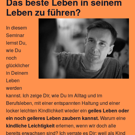
Das beste Leben in seinem
Leben zu führen?
In diesem
Seminar
lernst Du,
wie Du
noch
glücklicher
in Deinem
Leben
werden
kannst. Ich zeige Dir, wie Du im Alltag und im
Berufsleben, mit einer entspannten Haltung und einer
locker leichten Kindlichkeit wieder ein
geiles Leben oder
ein noch geileres Leben zaubern kannst.
Warum eine
kindliche Leichtigkeit
erlernen, wenn wir doch alle
bereits erwachsen sind? Ich verrate es Dir: weil als Kind