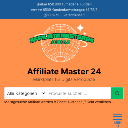
🥇über 650.000 zufriedene Kunden
⭐⭐⭐⭐⭐ 6509 Kundenbewertungen (4.75/5)
🥇100% SSL-Verschlüsselt
Affiliate Master 24
Marktplatz für Digitale Produkte
Meistgesucht:
Affiliate werden
//
Finest Audience
//
Geld verdienen
MEN
Ü