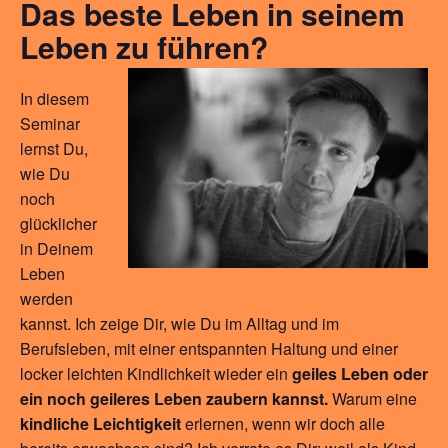
Das beste Leben in seinem
Leben zu führen?
In diesem
Seminar
lernst Du,
wie Du
noch
glücklicher
in Deinem
Leben
werden
kannst. Ich zeige Dir, wie Du im Alltag und im
Berufsleben, mit einer entspannten Haltung und einer
locker leichten Kindlichkeit wieder ein
geiles Leben oder
ein noch geileres Leben zaubern kannst.
Warum eine
kindliche Leichtigkeit
erlernen, wenn wir doch alle