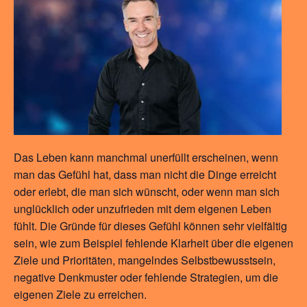
Das Leben kann manchmal unerfüllt erscheinen, wenn
man das Gefühl hat, dass man nicht die Dinge erreicht
oder erlebt, die man sich wünscht, oder wenn man sich
unglücklich oder unzufrieden mit dem eigenen Leben
fühlt. Die Gründe für dieses Gefühl können sehr vielfältig
sein, wie zum Beispiel fehlende Klarheit über die eigenen
Ziele und Prioritäten, mangelndes Selbstbewusstsein,
negative Denkmuster oder fehlende Strategien, um die
eigenen Ziele zu erreichen.