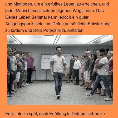
und Methoden, um ein erfülltes Leben zu erreichen, und
jeder Mensch muss seinen eigenen Weg finden. Das
Geiles Leben Seminar kann jedoch ein guter
Ausgangspunkt sein, um Deine persönliche Entwicklung
zu fördern und Dein Potenzial zu entfalten.
Es ist nie zu spät, nach Erfüllung in Deinem Leben zu