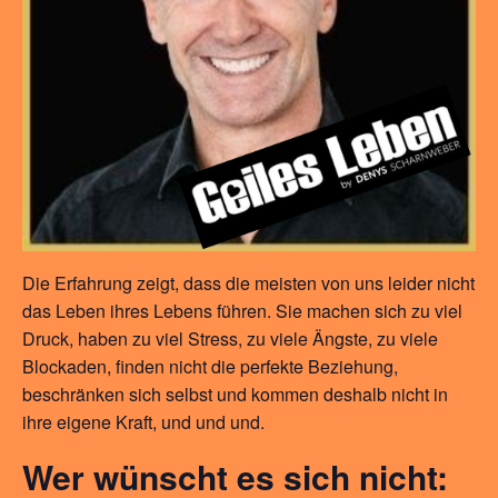
Die
Erfahrung zeigt, dass die meisten von uns leider nicht
das Leben ihres Lebens führen. Sie machen sich zu viel
Druck, haben zu viel Stress, zu viele Ängste, zu viele
Blockaden, finden nicht die perfekte Beziehung,
beschränken sich selbst und kommen deshalb nicht in
ihre eigene Kraft, und und und.
Wer wünscht es sich nicht: